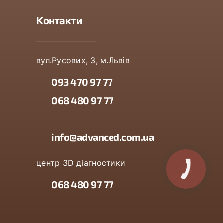
Контакти
вул.Русових, 3, м.Львів
093 470 97 77
068 480 97 77
info@advanced.com.ua
центр 3D діагностики
КНОПКА
ЗВ'ЯЗКУ
068 480 97 77