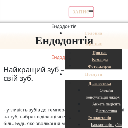
Skip
to
ЗАПИС
content
Ендодонтія
Головна
Ендодонтія
Про нас
Про нас
Ендодонтія
Команда
Фотогалерея
Найкращий зуб –
Послуги
свій зуб.
Діагностика
Онлайн
консультація лікаря
Анкета пацієнта
Чутливість зубів до температури, біль при натисканні
Діагностика
на зуб, набряк в ділянці ясен, періодичний ниючий
Імплантація
біль. Будь-яке зволікання може призвести до
Імплантація зубів