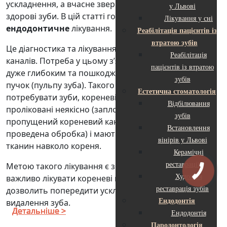
ускладнення, а вчасне звернення здатне зберегти
у Львові
здорові зуби. В цій статті говоритимемо про
Лікування у сні
ендодонтичне
лікування.
Реабілітація пацієнтів із
втратою зубів
Це діагностика та лікування системи кореневих
Реабілітація
каналів. Потреба у цьому з’являється, якщо карієс є
пацієнтів із втратою
дуже глибоким та пошкоджує судинно-нервовий
зубів
пучок (пульпу зуба). Такого ж лікування можуть
Естетична стоматологія
потребувати зуби, кореневі канали яких були
Відбілювання
проліковані неякісно (запломбовані не до кінця,
зубів
пропущений кореневий канал чи неналежно
Встановлення
проведена обробка) і мають ознаки запалення
вінірів у Львові
тканин навколо кореня.
Керамічні
Метою такого лікування є збереження зуба. Дуже
реставрації
важливо лікувати кореневі канали вчасно — це
Художня
дозволить попередити ускладнення, руйнування і
реставрація зубів
видалення зуба.
Ендодонтія
Детальніше >
Детальніше >
Детальніше >
Детальніше >
Детальніше >
Детальніше >
Детальніше >
Детальніше >
Детальніше >
Детальніше >
Детальніше >
Детальніше >
Ендодонтія
Пародонтологія